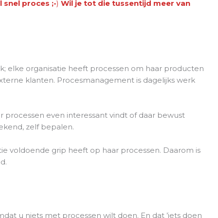
 snel proces ;-
)
Wil je tot die tussentijd meer van
; elke organisatie heeft processen om haar producten
 externe klanten. Procesmanagement is dagelijks werk
ar processen even interessant vindt of daar bewust
ekend, zelf bepalen.
atie voldoende grip heeft op haar processen. Daarom is
d.
dat u niets met processen wilt doen. En dat ’iets doen