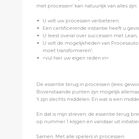
met processen’ kan natuurlijk van alles zijn:
U wilt uw processen verbeteren;
Een certificerende instantie heeft u gev
U leest overal over successen met Lean, d
U wilt de mogelijkheden van Procesautoma
moet transformeren’;
<vul hier uw eigen reden in>
De essentie terug in processen (lees: gew
Bovenstaande punten zijn mogelijk allema
‘t zijn slechts middelen. En wat is een midde
En dat is mijn streven; de essentie terug
op nummer 1 krijgen en vandaar uit initia
Samen. Met alle spelers in processen.