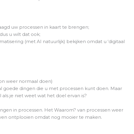
raagd uw processen in kaart te brengen;
us u wilt dat ook;
tisering (met AI natuurlijk) bekijken omdat u ‘digitaal
oon weer normaal doen)
al goede dingen die u met processen kunt doen. Maar
l als je niet weet wat het doel ervan is?
 brengen in processen. Het Waarom? van processen weer
tieven ontplooien omdat nog mooier te maken.