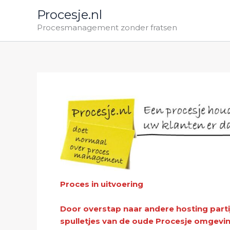
Ga
Procesje.nl
naar
Procesmanagement zonder fratsen
de
inhoud
Proces in uitvoering
Door overstap naar andere hosting parti
spulletjes van de oude Procesje omgeving